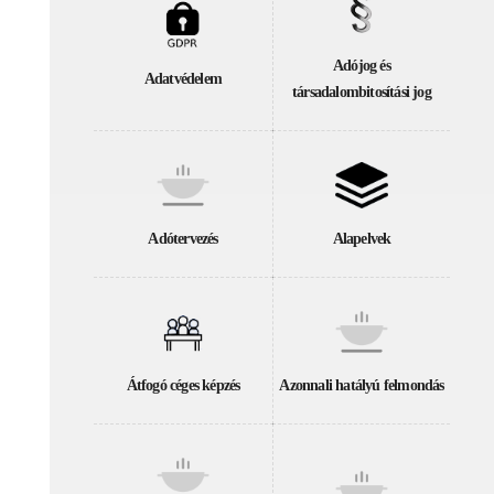
Adójog és
Adatvédelem
társadalombitosítási jog
Adótervezés
Alapelvek
Átfogó céges képzés
Azonnali hatályú felmondás