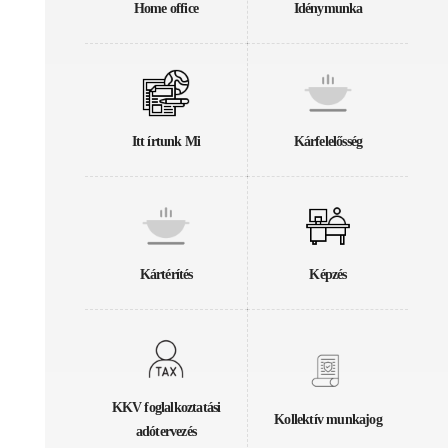
Home office
Idénymunka
Itt írtunk Mi
Kárfelelősség
Kártérítés
Képzés
KKV foglalkoztatási
Kollektív munkajog
adótervezés