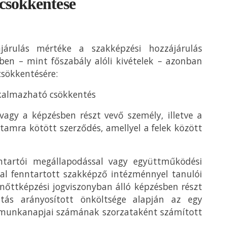
 csökkentése
járulás mértéke a szakképzési hozzájárulás
kben – mint főszabály alóli kivételek – azonban
csökkentésére:
lkalmazható csökkentés
agy a képzésben részt vevő személy, illetve a
tamra kötött szerződés, amellyel a felek között
ntartói megállapodással vagy együttműködési
tal fenntartott szakképző intézménnyel tanulói
elnőttképzési jogviszonyban álló képzésben részt
tás arányosított önköltsége alapján az egy
 munkanapjai számának szorzataként számított