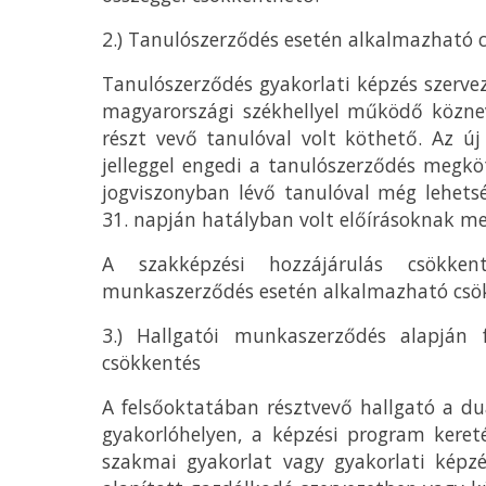
2.) Tanulószerződés esetén alkalmazható 
Tanulószerződés gyakorlati képzés szervez
magyarországi székhellyel működő köznev
részt vevő tanulóval volt köthető. Az ú
jelleggel engedi a tanulószerződés megköt
jogviszonyban lévő tanulóval még lehets
31. napján hatályban volt előírásoknak me
A szakképzési hozzájárulás csökke
munkaszerződés esetén alkalmazható csök
3.) Hallgatói munkaszerződés alapján 
csökkentés
A felsőoktatában résztvevő hallgató a duá
gyakorlóhelyen, a képzési program keret
szakmai gyakorlat vagy gyakorlati képz