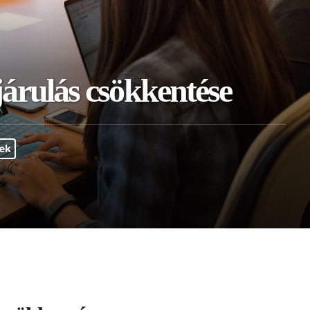
járulás csökkentése
ek