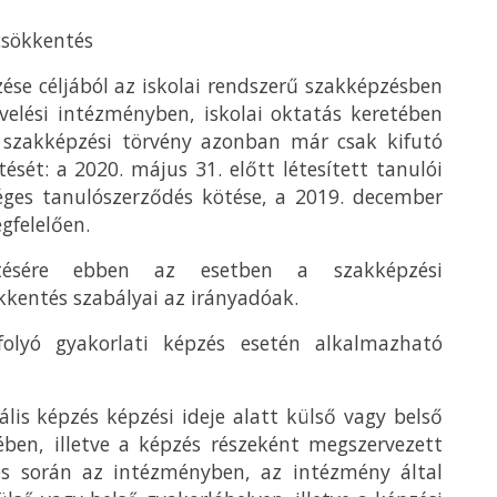
csökkentés
ése céljából az iskolai rendszerű szakképzésben
elési intézményben, iskolai oktatás keretében
j szakképzési törvény azonban már csak kifutó
ését: a 2020. május 31. előtt létesített tanulói
éges tanulószerződés kötése, a 2019. december
gfelelően.
ntésére ebben az esetben a szakképzési
kentés szabályai az irányadóak.
folyó gyakorlati képzés esetén alkalmazható
lis képzés képzési ideje alatt külső vagy belső
ében, illetve a képzés részeként megszervezett
és során az intézményben, az intézmény által