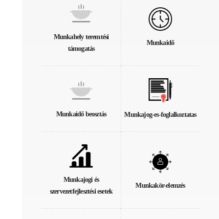
Munkahely teremtési
Munkaidő
támogatás
Munkaidő beosztás
Munkajog-es-foglalkoztatas
Munkajogi és
Munkakör-elemzés
szervezetfejlesztési esetek