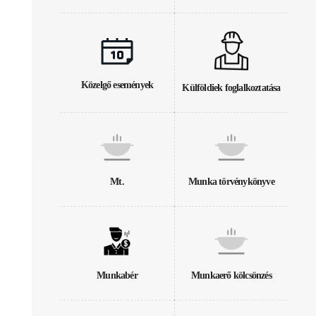
Közelgő események
Külföldiek foglalkoztatása
Mt.
Munka törvénykönyve
Munkabér
Munkaerő kölcsönzés