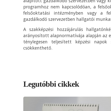
alapított gazdálkodó szervezetben vagy kü
programhoz nem kapcsolódóan, a felsőok
felsőoktatási intézményben vagy a fe
gazdálkodó szervezetben hallgatói munka
A szakképzési hozzájárulás hallgatónk
arányosított alapnormatívája alapján az
ténylegesen teljesített képzési napok
csökkenthető.
Legutóbbi cikkek