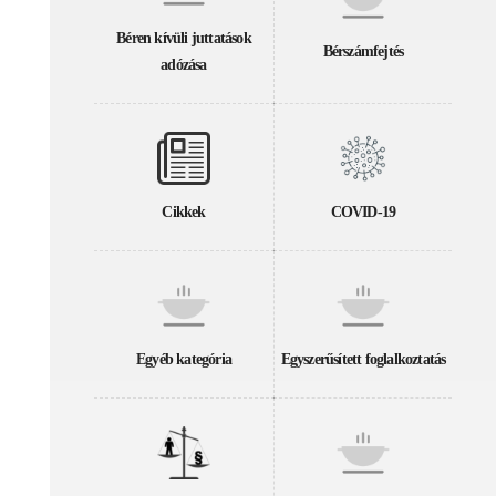
Béren kívüli juttatások
Bérszámfejtés
adózása
Cikkek
COVID-19
Egyéb kategória
Egyszerűsített foglalkoztatás