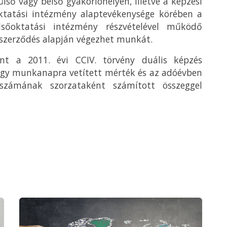
lső vagy belső gyakorlóhelyen, illetve a képzési
tatási intézmény alaptevékenysége körében a
lsőoktatási intézmény részvételével működő
szerződés alapján végezhet munkát.
ént a 2011. évi CCIV. törvény duális képzés
 egy munkanapra vetített mérték és az adóévben
 számának szorzataként számított összeggel