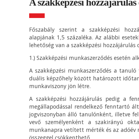
A szakképzési hozzájárulás
Főszabály szerint a szakképzési hozzá
alapjának 1,5 százaléka. Az alábbi esete
lehetőség van a szakképzési hozzájárulás 
1.) Szakképzési munkaszerződés esetén a
A szakképzési munkaszerződés a tanuló v
duális képzőhely között határozott időtar
munkaviszony jön létre.
A szakképzési hozzájárulás pedig a fen
megállapodással rendelkező fenntartó ál
jogviszonyban álló tanulónként, illetve f
vevő személyenként a szakirányú okta
munkanapra vetített mérték és az adóév
összeggel csökkenthető.