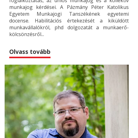
foglalkoztatás, az uniós munkajog és a kollektív
munkajog kérdései. A Pázmány Péter Katolikus
Egyetem Munkajogi Tanszékének egyetemi
docense. Habilitációs értekezését a kiküldött
munkavállalókról, phd dolgozatát a munkaerő-
kölcsönzésről...
Olvass tovább