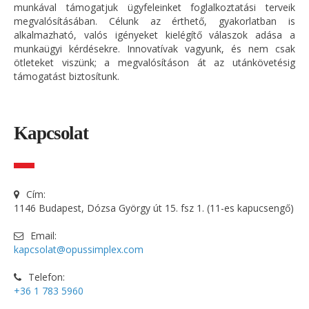
munkával támogatjuk ügyfeleinket foglalkoztatási terveik
megvalósításában. Célunk az érthető, gyakorlatban is
alkalmazható, valós igényeket kielégítő válaszok adása a
munkaügyi kérdésekre. Innovatívak vagyunk, és nem csak
ötleteket viszünk; a megvalósításon át az utánkövetésig
támogatást biztosítunk.
Kapcsolat
Cím:
1146 Budapest, Dózsa György út 15. fsz 1. (11-es kapucsengő)
Email:
kapcsolat@opussimplex.com
Telefon:
+36 1 783 5960