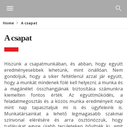
Home
A csapat
A csapat
Hiszünk a csapatmunkában, és abban, hogy együtt
eredményesebbek lehetünk, mint önállóan. Nem
gondoljuk, hogy a siker feltétlenül azzal jár együtt,
hogy a munkát mindenek fölé kell helyezni; a munka és
a magánélet összhangjának biztosítása számunkra
kiemelten fontos érték. Az együttműködés, a
feladatmegosztás és a közös munka eredményeit nap
mint nap tapasztaljuk mi is és ügyfeleink is.
Munkatársainkat a lehető legmagasabb szakmai
színvonal elérésére és arra ösztönözzük, hogy
tudásukat egyre újabb területeken bővítsék ki, amit