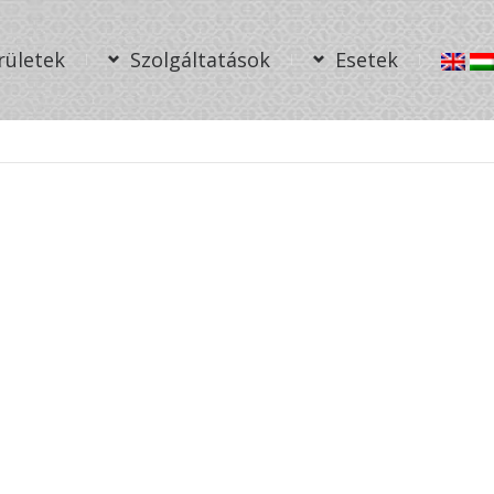
rületek
Szolgáltatások
Esetek