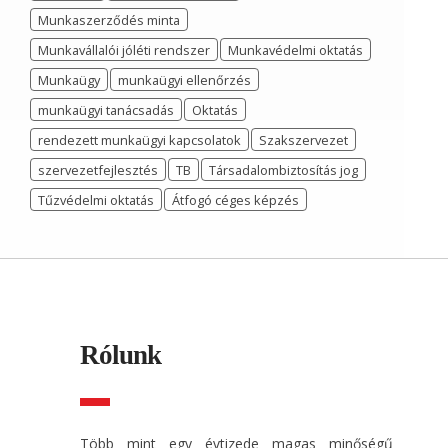
Munkaszerződés minta
Munkavállalói jóléti rendszer
Munkavédelmi oktatás
Munkaügy
munkaügyi ellenőrzés
munkaügyi tanácsadás
Oktatás
rendezett munkaügyi kapcsolatok
Szakszervezet
szervezetfejlesztés
TB
Társadalombiztosítás jog
Tűzvédelmi oktatás
Átfogó céges képzés
Rólunk
Több mint egy évtizede magas minőségű