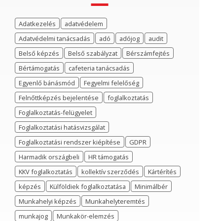
Adatkezelés
adatvédelem
Adatvédelmi tanácsadás
adó
adójog
audit
Belső képzés
Belső szabályzat
Bérszámfejtés
Bértámogatás
cafeteria tanácsadás
Egyenlő bánásmód
Fegyelmi felelőség
Felnőttképzés bejelentése
foglalkoztatás
Foglalkoztatás-felügyelet
Foglalkoztatási hatásvizsgálat
Foglalkoztatási rendszer kiépítése
GDPR
Harmadik országbeli
HR támogatás
KKV foglalkoztatás
kollektív szerződés
Kártérítés
képzés
Külföldiek foglalkoztatása
Minimálbér
Munkahelyi képzés
Munkahelyteremtés
munkajog
Munkakör-elemzés