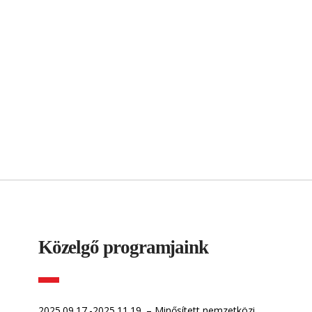
Közelgő programjaink
2025.09.17.-2025.11.19. – Minősített nemzetközi