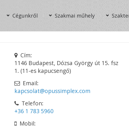
Cégunkről
Szakmai műhely
Szakte
Cím:
1146 Budapest, Dózsa György út 15. fsz
1. (11-es kapucsengő)
Email:
kapcsolat@opussimplex.com
Telefon:
+36 1 783 5960
Mobil: