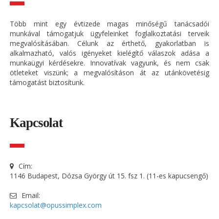
Több mint egy évtizede magas minőségű tanácsadói
munkával támogatjuk ügyfeleinket foglalkoztatási terveik
megvalósításában. Célunk az érthető, gyakorlatban is
alkalmazható, valós igényeket kielégítő válaszok adása a
munkaügyi kérdésekre. Innovatívak vagyunk, és nem csak
ötleteket viszünk; a megvalósításon át az utánkövetésig
támogatást biztosítunk.
Kapcsolat
Cím:
1146 Budapest, Dózsa György út 15. fsz 1. (11-es kapucsengő)
Email:
kapcsolat@opussimplex.com