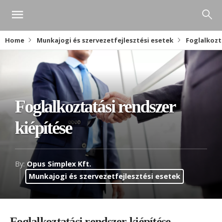
Home
Munkajogi és szervezetfejlesztési esetek
Foglalkozt
Foglalkoztatási rendszer
kiépítése
By:
Opus Simplex Kft.
Munkajogi és szervezetfejlesztési esetek
Foglalkoztatási rendszer kiépítése