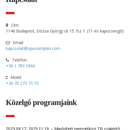
Cím:
1146 Budapest, Dózsa György út 15. fsz 1. (11-es kapucsengő)
Email:
kapcsolat@opussimplex.com
Telefon:
+36 1 783 5960
Mobil:
+36 70 273 73 72
Közelgő programjaink
2025.09.17.-2025.11.19. – Minősített nemzetközi TB szakértő