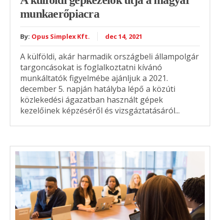
A külföldi gépkezelők útja a magyar
munkaerőpiacra
By:
Opus Simplex Kft.
dec 14, 2021
A külföldi, akár harmadik országbeli állampolgár
targoncásokat is foglalkoztatni kívánó
munkáltatók figyelmébe ajánljuk a 2021.
december 5. napján hatályba lépő a közúti
közlekedési ágazatban használt gépek
kezelőinek képzéséről és vizsgáztatásáról...