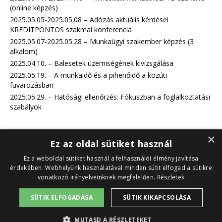
(online képzés)
2025.05.05-2025.05.08 – Adózás aktuális kérdései
KREDITPONTOS szakmai konferencia
2025.05.07-2025.05.28 – Munkaügyi szakember képzés (3
alkalom)
2025.04.10. – Balesetek üzemiségének kivizsgálása
2025.05.19. – A munkaidő és a pihenőidő a közúti
fuvarozásban
2025.05.29. – Hatósági ellenőrzés: Fókuszban a foglalkoztatási
szabályok
×
Ez az oldal sütiket használ
Adatvédelmi tájékoztató
Ez a weboldal sütiket használ a felhasználói élmény javítása
érdekében. Webhelyünk használatával minden sütit elfogad a sütikre
vonatkozó irányelveinknek megfelelően.
Részletek
Felhasználási feltételek
SÜTIK ELFOGADÁSA
SÜTIK KIKAPCSOLÁSA
Cookie tájékoztató
MUTASD A RÉSZLETEKET