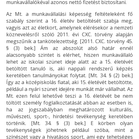
munkavállalókéval azonos nettó fizetést biztosítani.
Az Mt. a munkavállalási képesség feltételeként fő
szabály szerint a 16. életév betöltését szabja meg,
vagyis azt az életkort, amelynek elérésekor a nemzeti
köznevelésről szóló 2011. évi CXC. törvény alapján
megszűnik a tankötelezettség. [2011. CXC. törvény 45.
§ (3) bek.] Ám az abszolút alsó határ ennél
alacsonyabb szintet is elérhet, hiszen munkavállaló
lehet az iskolai szünet ideje alatt az a 15. életévét
betöltött tanuló is, aki nappali rendszerű képzés
keretében tanulmányokat folytat. [Mt. 34. § (2) bek.]
Így az a középiskolás fiatal, aki 15. életévét betöltötte,
például a nyári szünet idejére munkát már vállalhat. Az
Mt. ezen felül lehetővé teszi a 16. életévét be nem
töltött személy foglalkoztatását abban az esetben is,
ha az jogszabályban meghatározott kulturális,
művészeti, sport-, hirdetési tevékenység keretében
történik. [Mt. 34. § (3) bek.] E körben olyan
tevékenységek jöhetnek például szóba, mint a
színészet vagy a hivatásos sport, ami egy tehetséges