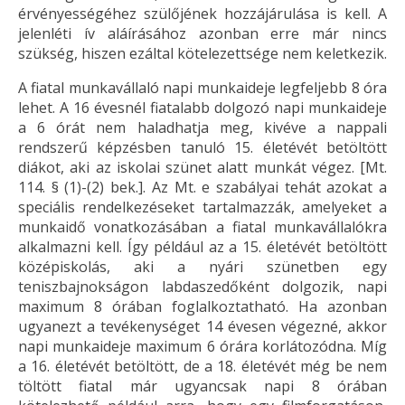
érvényességéhez szülőjének hozzájárulása is kell. A
jelenléti ív aláírásához azonban erre már nincs
szükség, hiszen ezáltal kötelezettsége nem keletkezik.
A fiatal munkavállaló napi munkaideje legfeljebb 8 óra
lehet. A 16 évesnél fiatalabb dolgozó napi munkaideje
a 6 órát nem haladhatja meg, kivéve a nappali
rendszerű képzésben tanuló 15. életévét betöltött
diákot, aki az iskolai szünet alatt munkát végez. [Mt.
114. § (1)-(2) bek.]. Az Mt. e szabályai tehát azokat a
speciális rendelkezéseket tartalmazzák, amelyeket a
munkaidő vonatkozásában a fiatal munkavállalókra
alkalmazni kell. Így például az a 15. életévét betöltött
középiskolás, aki a nyári szünetben egy
teniszbajnokságon labdaszedőként dolgozik, napi
maximum 8 órában foglalkoztatható. Ha azonban
ugyanezt a tevékenységet 14 évesen végezné, akkor
napi munkaideje maximum 6 órára korlátozódna. Míg
a 16. életévét betöltött, de a 18. életévét még be nem
töltött fiatal már ugyancsak napi 8 órában