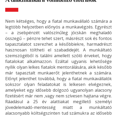
Nem kétséges, hogy a fiatal munkavállaló számára a
legtöbb helyzetben előnyös a munkavégzés. Egyrészt
– a zsebpénzét valószínűleg jócskán meghaladó
összegű – pénzre tehet szert, másrészt sok és fontos
tapasztalatot szerezhet a későbbiekre, harmadrészt
hasznosan töltheti el szabadidejét. A munkáltató
szemszögéből is találni amellett szóló érveket, hogy
fiatalokat alkalmazzon. Ezáltal ugyanis lehetősége
nyílik olyan lelkes fiatalok mentorálására, akik később
már tapasztalt munkaerőt jelenthetnek a számára.
Előnyt jelenthet továbbá, hogy a fiatal munkavállalók
sokszor olyan feladatokat is lelkesen elvégeznek,
amelyeket egy idősebb dolgozó ugyanolyan alacsony
fizetésért már nem ,vagy nem szívesen hajtana végre.
Ráadásul a 25 év alattiakat megillető személyi
jövedelemadó-mentesség miatt a munkáltató
alacsonyabb költségszinten tud számukra az idősebb