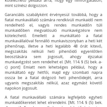
kötelezhető például arra, hogy egy filmforgatáson,
mint színész dolgozzon.
Garanciális szabályként érvényesül továbbá, hogy a
fiatal munkavállaló számára rendkívüli munkaidő nem
rendelhető el, vagyis rendes munkaidőn túli
munkaidőben megvalósuló munkavégzésre nem
kötelezhető. Emellett a munkáltató a fiatal
munkavállalóval fennálló munkaviszonyban a heti két
pihenőnap, illetve a heti legalább 48 órát kitevő,
megszakítás nélküli heti pihenőidő egyenlőtlen
beosztására sem jogosult, ahogy éjszakai
munkavégzést sem rendelhet el. [Mt. 114. § (5) bek. a-
c) pont] Emiatt nem lehetséges például, hogy a
munkáltató egy hétfői, majd egy szombati napra
ossza be a fiatal dolgozó heti pihenőidejét, arra
ugyanis megszakítás nélkül, azaz egymást követő
napokon jogosult.
A fiatal munkavállaló számára legfeljebb egyheti
munkaidőkeretet lehet elrendelni. [Mt. 114. § (5) bek.