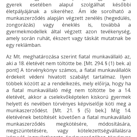
gyerek esetében alapul szolgálhat későbbi
életpályájának a sikeréhez. Ám ide sorolható a
munkaszerződés alapján végzett zenélés (hegedülés,
zongorázás) vagy éneklés is, továbbá a
gyermekmodellek által végzett azon tevékenység,
amely során ruhát, ékszert vagy táskát mutatnak be
egy reklámban.
Az Mt. meghatározása szerint fiatal munkavállaló az,
aki a 18. életévét nem töltötte be. [Mt. 294. § (1) bek. a)
pont] A törvénykönyv számos, a fiatal munkavállalók
érdekeit védeni hivatott szabályt tartalmaz. Ilyen
többek között az a rendelkezés, mely előírja, hogy ha
a fiatal munkavállaló még nem töltötte be a 14.
életévét, akkor a cselekvőképtelen kiskorú gyermek
helyett és nevében törvényes képviselője köti meg a
munkaszerződést. [Mt. 21. § (5) bek.] Míg 14.
életévének betöltését követően a fiatal munkavállaló
munkaszerződés megkötésére, módosítására,
megszüntetésére, vagy kötelezettségvállalásra