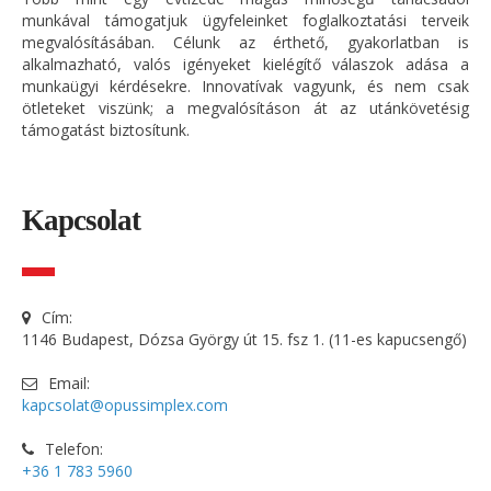
munkával támogatjuk ügyfeleinket foglalkoztatási terveik
megvalósításában. Célunk az érthető, gyakorlatban is
alkalmazható, valós igényeket kielégítő válaszok adása a
munkaügyi kérdésekre. Innovatívak vagyunk, és nem csak
ötleteket viszünk; a megvalósításon át az utánkövetésig
támogatást biztosítunk.
Kapcsolat
Cím:
1146 Budapest, Dózsa György út 15. fsz 1. (11-es kapucsengő)
Email:
kapcsolat@opussimplex.com
Telefon:
+36 1 783 5960