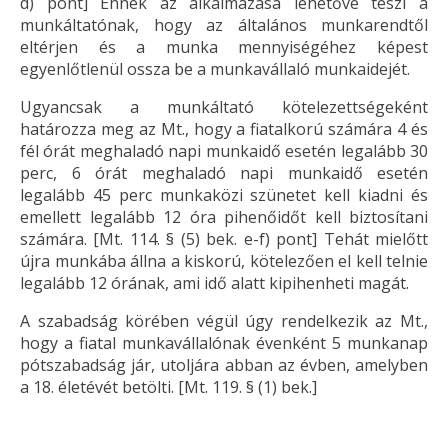
d) pont] Ennek az alkalmazása lehetővé teszi a
munkáltatónak, hogy az általános munkarendtől
eltérjen és a munka mennyiségéhez képest
egyenlőtlenül ossza be a munkavállaló munkaidejét.
Ugyancsak a munkáltató kötelezettségeként
határozza meg az Mt., hogy a fiatalkorú számára 4 és
fél órát meghaladó napi munkaidő esetén legalább 30
perc, 6 órát meghaladó napi munkaidő esetén
legalább 45 perc munkaközi szünetet kell kiadni és
emellett legalább 12 óra pihenőidőt kell biztosítani
számára. [Mt. 114. § (5) bek. e-f) pont] Tehát mielőtt
újra munkába állna a kiskorú, kötelezően el kell telnie
legalább 12 órának, ami idő alatt kipihenheti magát.
A szabadság körében végül úgy rendelkezik az Mt.,
hogy a fiatal munkavállalónak évenként 5 munkanap
pótszabadság jár, utoljára abban az évben, amelyben
a 18. életévét betölti. [Mt. 119. § (1) bek.]