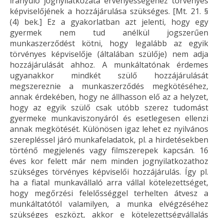
irányuló jognyilatkozata érvényességéhez törvényes
képviselőjének a hozzájárulása szükséges. [Mt. 21. §
(4) bek.] Ez a gyakorlatban azt jelenti, hogy egy
gyermek nem tud anélkül jogszerűen
munkaszerződést kötni, hogy legalább az egyik
törvényes képviselője (általában szülője) nem adja
hozzájárulását ahhoz. A munkáltatónak érdemes
ugyanakkor mindkét szülő hozzájárulását
megszereznie a munkaszerződés megkötéséhez,
annak érdekében, hogy ne állhasson elő az a helyzet,
hogy az egyik szülő csak utóbb szerez tudomást
gyermeke munkaviszonyáról és esetlegesen ellenzi
annak megkötését. Különösen igaz lehet ez nyilvános
szerepléssel járó munkafeladatok, pl. a hirdetésekben
történő megjelenés vagy filmszerepek kapcsán. 16
éves kor felett már nem minden jognyilatkozathoz
szükséges törvényes képviselői hozzájárulás. Így pl.
ha a fiatal munkavállaló arra vállal kötelezettséget,
hogy megőrzési felelősséggel terhelten átvesz a
munkáltatótól valamilyen, a munka elvégzéséhez
szükséges eszközt, akkor e kötelezettségvállalás