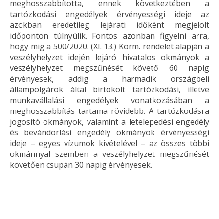
meghosszabbította, ennek következtében a
tartózkodási engedélyek érvényességi ideje az
azokban eredetileg lejárati időként megjelölt
időponton túlnyúlik. Fontos azonban figyelni arra,
hogy míg a 500/2020. (XI. 13.) Korm. rendelet alapján a
veszélyhelyzet idején lejáró hivatalos okmányok a
veszélyhelyzet megszűnését követő 60 napig
érvényesek, addig a harmadik országbeli
állampolgárok által birtokolt tartózkodási, illetve
munkavállalási engedélyek vonatkozásában a
meghosszabbítás tartama rövidebb. A tartózkodásra
jogosító okmányok, valamint a letelepedési engedély
és bevándorlási engedély okmányok érvényességi
ideje – egyes vízumok kivételével – az összes többi
okmánnyal szemben a veszélyhelyzet megszűnését
követően csupán 30 napig érvényesek.