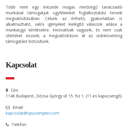
Több mint egy évtizede magas minőségű tanácsadói
munkával támogatjuk ügyfeleinket foglalkoztatási terveik
megvalósításában. Célunk az érthető, gyakorlatban is
alkalmazható, valós igényeket kielégítő válaszok adása a
munkaügyi kérdésekre. Innovatívak vagyunk, és nem csak
ötleteket viszünk; a megvalósításon át az utánkövetésig
támogatást biztosítunk.
Kapcsolat
Cím:
1146 Budapest, Dózsa György út 15. fsz 1. (11-es kapucsengő)
Email:
kapcsolat@opussimplex.com
Telefon: