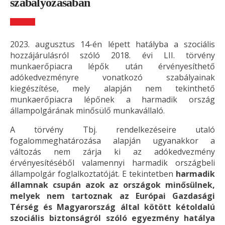
szabályozásában
2023. augusztus 14-én lépett hatályba a szociális
hozzájárulásról szóló 2018. évi LII. törvény
munkaerőpiacra lépők után érvényesíthető
adókedvezményre vonatkozó szabályainak
kiegészítése, mely alapján nem tekinthető
munkaerőpiacra lépőnek a harmadik ország
állampolgárának minősülő munkavállaló.
A törvény Tbj. rendelkezéseire utaló
fogalommeghatározása alapján ugyanakkor a
változás nem zárja ki az adókedvezmény
érvényesítéséből valamennyi harmadik országbeli
állampolgár foglalkoztatóját. E tekintetben
harmadik
államnak csupán azok az országok minősülnek,
melyek nem tartoznak az Európai Gazdasági
Térség és Magyarország által kötött kétoldalú
szociális biztonságról szóló egyezmény hatálya