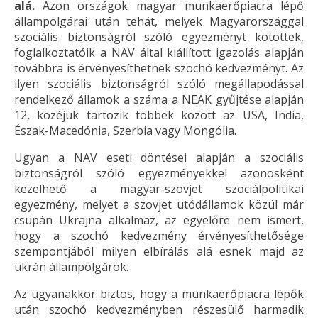
alá.
Azon országok magyar munkaerőpiacra lépő
állampolgárai után tehát, melyek Magyarországgal
szociális biztonságról szóló egyezményt kötöttek,
foglalkoztatóik a NAV által kiállított igazolás alapján
továbbra is érvényesíthetnek szochó kedvezményt. Az
ilyen szociális biztonságról szóló megállapodással
rendelkező államok a száma a NEAK gyűjtése alapján
12, közéjük tartozik többek között az USA, India,
Észak-Macedónia, Szerbia vagy Mongólia.
Ugyan a NAV eseti döntései alapján a szociális
biztonságról szóló egyezményekkel azonosként
kezelhető a magyar-szovjet szociálpolitikai
egyezmény, melyet a szovjet utódállamok közül már
csupán Ukrajna alkalmaz, az egyelőre nem ismert,
hogy a szochó kedvezmény érvényesíthetősége
szempontjából milyen elbírálás alá esnek majd az
ukrán állampolgárok.
Az ugyanakkor biztos, hogy a munkaerőpiacra lépők
után szochó kedvezményben részesülő harmadik